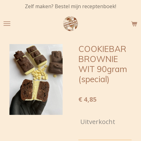
Zelf maken? Bestel mijn receptenboek!
Ga
direct
naar
de
hoofdinhoud
COOKIEBAR
BROWNIE
WIT 90gram
(special)
€ 4,85
Uitverkocht