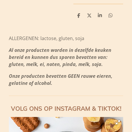
D
D
S
D
e
e
h
e
l
e
a
l
e
l
r
e
n
e
n
ALLERGENEN: lactose, gluten, soja
Al onze producten worden in dezelfde keuken
bereid en kunnen dus sporen bevatten van:
gluten, melk, ei, noten, pinda, melk, soja.
Onze producten bevatten GEEN rauwe eieren,
gelatine of alcohol.
VOLG ONS OP INSTAGRAM & TIKTOK!