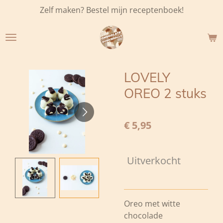
Zelf maken? Bestel mijn receptenboek!
Ga
direct
naar
de
hoofdinhoud
LOVELY
OREO 2 stuks
€ 5,95
Uitverkocht
Oreo met witte
chocolade