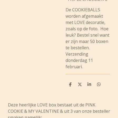
De COOKIEBALLS
worden afgemaakt
met LOVE decoratie,
zoals op de foto. Hoe
leuk? Bestel snel want
er zijn maar 50 boxen
te bestellen.
Verzending
donderdag 11
februari.
D
D
S
D
e
e
h
e
l
e
a
l
e
l
r
e
n
e
n
Deze heerlijke LOVE box bestaat uit de PINK
COOKIE & MY VALENTINE & uit 3 van onze besteller
smaken namelijk: