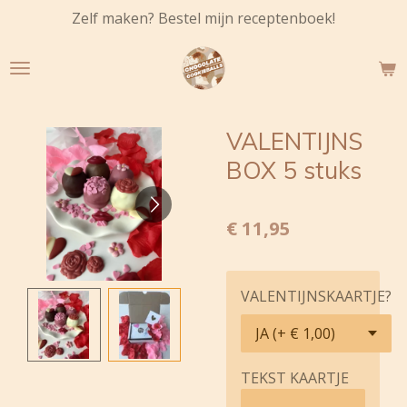
Zelf maken? Bestel mijn receptenboek!
Ga
direct
naar
de
hoofdinhoud
VALENTIJNS
BOX 5 stuks
€ 11,95
VALENTIJNSKAARTJE?
TEKST KAARTJE