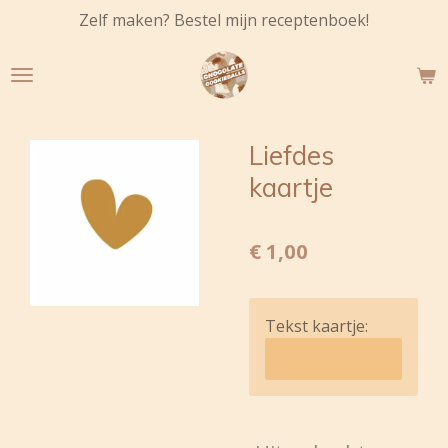
Zelf maken? Bestel mijn receptenboek!
Ga
direct
naar
de
hoofdinhoud
Liefdes
kaartje
€ 1,00
Tekst kaartje: