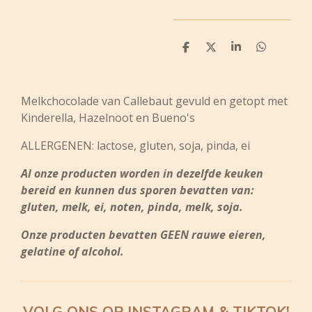
D
D
S
D
e
e
h
e
l
e
a
l
e
l
r
e
n
e
n
Melkchocolade van Callebaut gevuld en getopt met
Kinderella, Hazelnoot en Bueno's
ALLERGENEN: lactose, gluten, soja, pinda, ei
Al onze producten worden in dezelfde keuken
bereid en kunnen dus sporen bevatten van:
gluten, melk, ei, noten, pinda, melk, soja.
Onze producten bevatten GEEN rauwe eieren,
gelatine of alcohol.
VOLG ONS OP INSTAGRAM & TIKTOK!