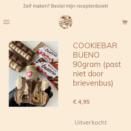
Zelf maken? Bestel mijn receptenboek!
Ga
direct
naar
de
hoofdinhoud
COOKIEBAR
BUENO
90gram (past
niet door
brievenbus)
€ 4,95
Uitverkocht