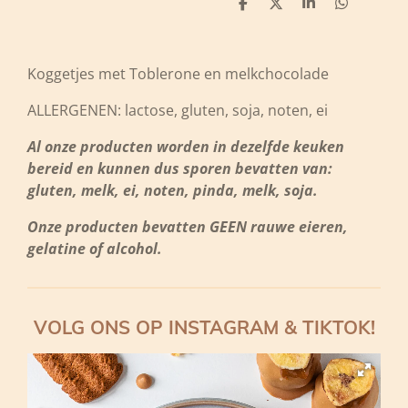
D
D
S
D
e
e
h
e
l
e
a
l
e
l
r
e
n
e
n
Koggetjes met Toblerone en melkchocolade
ALLERGENEN: lactose, gluten, soja, noten, ei
Al onze producten worden in dezelfde keuken
bereid en kunnen dus sporen bevatten van:
gluten, melk, ei, noten, pinda, melk, soja.
Onze producten bevatten GEEN rauwe eieren,
gelatine of alcohol.
VOLG ONS OP INSTAGRAM & TIKTOK!