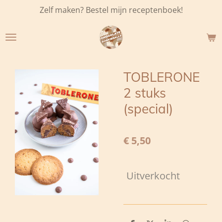
Zelf maken? Bestel mijn receptenboek!
Ga
direct
naar
de
hoofdinhoud
TOBLERONE
2 stuks
(special)
€ 5,50
Uitverkocht