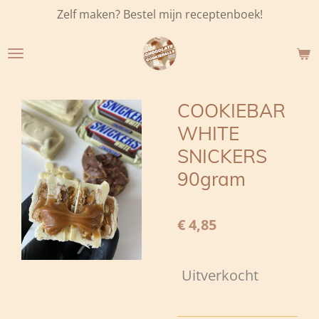
Zelf maken? Bestel mijn receptenboek!
Ga
direct
naar
de
hoofdinhoud
COOKIEBAR
WHITE
SNICKERS
90gram
€ 4,85
Uitverkocht