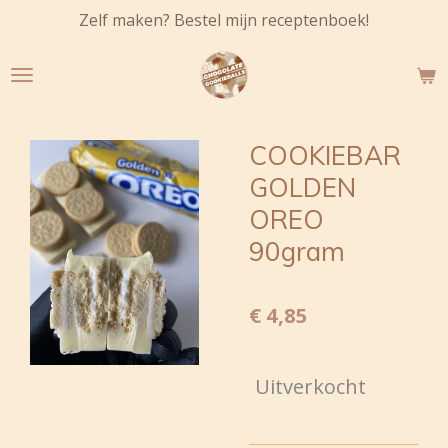
Zelf maken? Bestel mijn receptenboek!
Ga
direct
naar
de
hoofdinhoud
COOKIEBAR
GOLDEN
OREO
90gram
€ 4,85
Uitverkocht