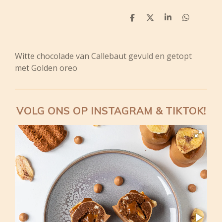
D
D
S
D
e
e
h
e
l
e
a
l
e
l
r
e
n
e
n
Witte chocolade van Callebaut gevuld en getopt
met Golden oreo
VOLG ONS OP INSTAGRAM & TIKTOK!