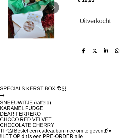
€ 12,95
Uitverkocht
D
D
S
D
e
e
h
e
l
e
a
l
e
l
r
e
n
e
n
SPECIALS KERST BOX
🎅🏻
➡️
SNEEUWITJE (raffelo)
KARAMEL FUDGE
DEAR FERRERO
CHOCO RED VELVET
CHOCOLATE CHERRY
TIP
💌
Bestel een cadeaubon mee om te geven
🎁♥️
‼️
LET OP dit is een PRE-ORDER alle