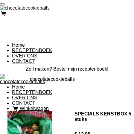
Ga
direct
naar
de
hoofdinhoud
Home
RECEPTENBOEK
OVER ONS
CONTACT
Zelf maken? Bestel mijn receptenboek!
chocolatecookieballs
Home
RECEPTENBOEK
OVER ONS
CONTACT
Winkelwagen
SPECIALS KERSTBOX 5
stuks