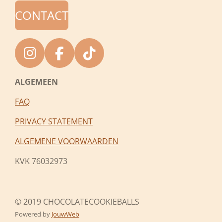
CONTACT
I
F
T
n
a
i
ALGEMEEN
s
c
k
t
e
T
FAQ
a
b
o
PRIVACY STATEMENT
g
o
k
r
o
ALGEMENE VOORWAARDEN
a
k
KVK 76032973
m
© 2019 CHOCOLATECOOKIEBALLS
Powered by
JouwWeb