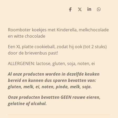
D
D
S
D
e
e
h
e
l
e
a
l
e
l
r
e
n
e
n
Roomboter koekjes met Kinderella, melkchocolade
en witte chocolade
Een XL platte cookieball, zodat hij ook (tot 2 stuks)
door de brievenbus past!
ALLERGENEN: lactose, gluten, soja, noten, ei
Al onze producten worden in dezelfde keuken
bereid en kunnen dus sporen bevatten van:
gluten, melk, ei, noten, pinda, melk, soja.
Onze producten bevatten GEEN rauwe eieren,
gelatine of alcohol.