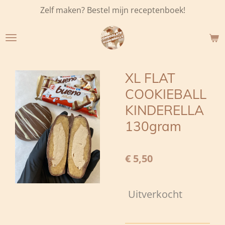
Zelf maken? Bestel mijn receptenboek!
Ga
direct
naar
de
hoofdinhoud
XL FLAT
COOKIEBALL
KINDERELLA
130gram
€ 5,50
Uitverkocht