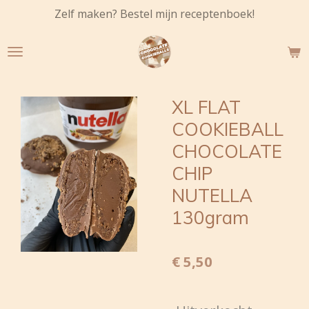
Zelf maken? Bestel mijn receptenboek!
Ga
direct
naar
de
hoofdinhoud
XL FLAT
COOKIEBALL
CHOCOLATE
CHIP
NUTELLA
130gram
€ 5,50