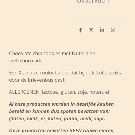
Uitverkocht
D
D
S
D
e
e
h
e
l
e
a
l
e
l
r
e
n
e
n
Chocolate chip cookies met Nutella en
melkchocolade
Een XL platte cookieball, zodat hij ook (tot 2 stuks)
door de brievenbus past!
ALLERGENEN: lactose, gluten, soja, noten, ei
Al onze producten worden in dezelfde keuken
bereid en kunnen dus sporen bevatten van:
gluten, melk, ei, noten, pinda, melk, soja.
Onze producten bevatten GEEN rauwe eieren,