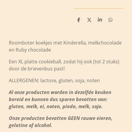
D
D
S
D
e
e
h
e
l
e
a
l
e
l
r
e
n
e
n
Roomboter koekjes met Kinderella, melkchocolade
en Ruby chocolade
Een XL platte cookieball, zodat hij ook (tot 2 stuks)
door de brievenbus past!
ALLERGENEN: lactose, gluten, soja, noten
Al onze producten worden in dezelfde keuken
bereid en kunnen dus sporen bevatten van:
gluten, melk, ei, noten, pinda, melk, soja.
Onze producten bevatten GEEN rauwe eieren,
gelatine of alcohol.