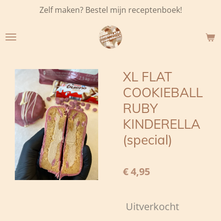
Zelf maken? Bestel mijn receptenboek!
Ga
direct
naar
de
hoofdinhoud
XL FLAT
COOKIEBALL
RUBY
KINDERELLA
(special)
€ 4,95
Uitverkocht