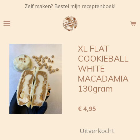
Zelf maken? Bestel mijn receptenboek!
Ga
direct
naar
de
hoofdinhoud
XL FLAT
COOKIEBALL
WHITE
MACADAMIA
130gram
€ 4,95
Uitverkocht