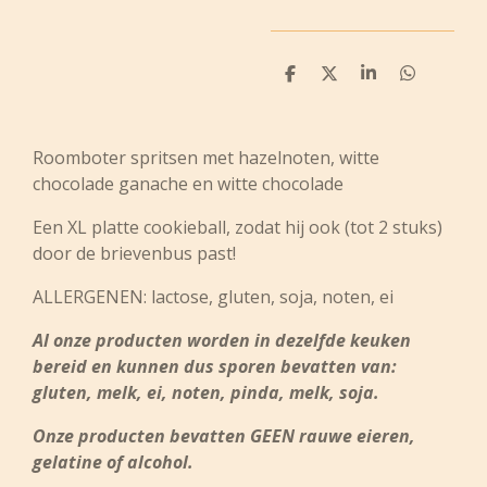
D
D
S
D
e
e
h
e
l
e
a
l
e
l
r
e
n
e
n
Roomboter spritsen met hazelnoten, witte
chocolade ganache en witte chocolade
Een XL platte cookieball, zodat hij ook (tot 2 stuks)
door de brievenbus past!
ALLERGENEN: lactose, gluten, soja, noten, ei
Al onze producten worden in dezelfde keuken
bereid en kunnen dus sporen bevatten van:
gluten, melk, ei, noten, pinda, melk, soja.
Onze producten bevatten GEEN rauwe eieren,
gelatine of alcohol.